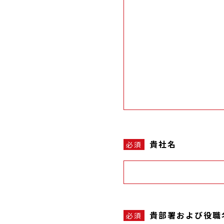
貴社名
必須
貴部署および役職
必須